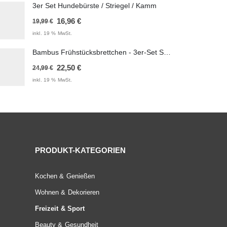
3er Set Hundebürste / Striegel / Kamm
Ursprünglicher
Aktueller
16,96
€
19,99
€
Preis
Preis
inkl. 19 % MwSt.
war:
ist:
Bambus Frühstücksbrettchen - 3er-Set Schneidebrett 28x20 cm
19,99 €
16,96 €.
Ursprünglicher
Aktueller
22,50
€
24,99
€
Preis
Preis
inkl. 19 % MwSt.
war:
ist:
24,99 €
22,50 €.
PRODUKT-KATEGORIEN
Kochen & Genießen
Wohnen & Dekorieren
Freizeit & Sport
Beauty & Gesundheit