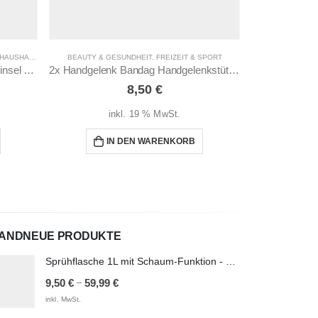
HAUSHALT & HYGIENE
BEAUTY & GESUNDHEIT
,
WOHNEN & DEKORIEREN
,
FREIZEIT & SPORT
BA
Hochwertiges Flachpinsel, Malerpinsel Set 9-teilig
2x Handgelenk Bandag Handgelenkstütze für Alltag und Sport
8,50
€
14
inkl. 19 % MwSt.
i
IN DEN WARENKORB
I
ANDNEUE PRODUKTE
Sprühflasche 1L mit Schaum-Funktion - Leer & Nachfüllbar - 1 Liter / 1000 ml
–
9,50
€
59,99
€
inkl. MwSt.