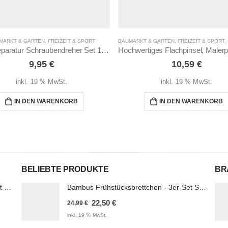
MARKT & GARTEN
,
FREIZEIT & SPORT
BAUMARKT & GARTEN
,
FREIZEIT & SPORT
,
Handyreparatur Schraubendreher Set 17-teilig
9,95
€
10,59
€
inkl. 19 % MwSt.
inkl. 19 % MwSt.
IN DEN WARENKORB
IN DEN WARENKORB
BELIEBTE PRODUKTE
BR
Steckschlüsselsatz 41-teilig Ratsche mit Bitsatz Knarrenkasten
Bambus Frühstücksbrettchen - 3er-Set Schneidebrett 28x20 cm
Ursprünglicher
Aktueller
22,50
€
24,99
€
Preis
Preis
inkl. 19 % MwSt.
war:
ist: