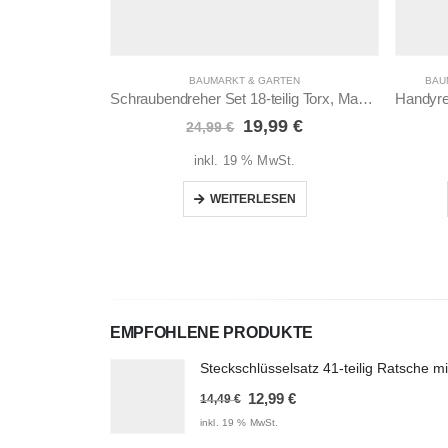
BAUMARKT & GARTEN
BAU
Schraubendreher Set 18-teilig Torx, Magnetisch
Ursprünglicher
Aktueller
19,99
€
24,99
€
Preis
Preis
war:
ist:
inkl. 19 % MwSt.
24,99 €
19,99 €.
WEITERLESEN
EMPFOHLENE PRODUKTE
Ursprünglicher
Aktueller
12,99
€
14,49
€
Preis
Preis
inkl. 19 % MwSt.
war:
ist: