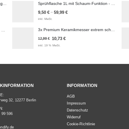
Schraubendreher Set 18-teilig Torx, Magnetisch
Sprühflasche 1L mit Schaum-Funktion - Leer & Nachfüllbar - 1 Liter / 1000 ml
24,99 €
22,50 €.
–
9,50
€
59,99
€
inkl. MwSt.
3x Premium Keramikmesser extrem scharf 16,5 cm lang
Pediküre Set Hornhauthobel 3-teilig mit mehreren Aufsätzen (Grau)
Ursprünglicher
Aktueller
10,73
€
12,99
€
Preis
Preis
inkl. 19 % MwSt.
war:
ist:
12,99 €
10,73 €.
KINFORMATION
INFORMATION
E:
AGB
weg 32, 12277 Berlin
Impressum
N:
Datenschutz
 99 596
Widerruf
Cookie-Richtlinie
ndify.de