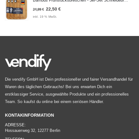
Bambus Frühstücksbrettchen - 3er-Set Schneidebrett 28x20 cm
19,99 €
16,96 €.
Ursprünglicher
Aktueller
22,50
€
24,99
€
Preis
Preis
inkl. 19 % MwSt.
war:
ist:
24,99 €
22,50 €.
Die vendify GmbH ist Dein professioneller und fairer Versandhandel für
Waren des täglichen Gebrauchs! Bei uns erwarten Dich ein
erstklassiger Service, ausgewählte Produkte und ein professionelles
Team. So kaufst du online bei einem seriösen Händler.
KONTAKINFORMATION
ADRESSE:
Hossauerweg 32, 12277 Berlin