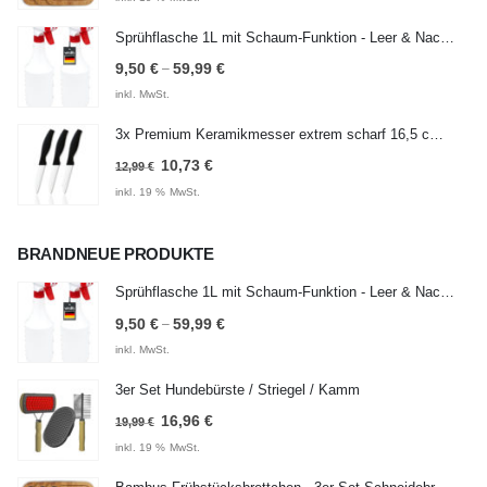
war:
ist:
Sprühflasche 1L mit Schaum-Funktion - Leer & Nachfüllbar - 1 Liter / 1000 ml
24,99 €
22,50 €.
9,50
€
59,99
€
–
inkl. MwSt.
3x Premium Keramikmesser extrem scharf 16,5 cm lang
Ursprünglicher
Aktueller
10,73
€
12,99
€
Preis
Preis
inkl. 19 % MwSt.
war:
ist:
12,99 €
10,73 €.
BRANDNEUE PRODUKTE
Sprühflasche 1L mit Schaum-Funktion - Leer & Nachfüllbar - 1 Liter / 1000 ml
9,50
€
59,99
€
–
inkl. MwSt.
3er Set Hundebürste / Striegel / Kamm
Ursprünglicher
Aktueller
16,96
€
19,99
€
Preis
Preis
inkl. 19 % MwSt.
war:
ist: