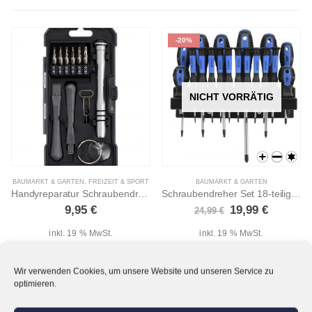
-20%
NICHT VORRÄTIG
BAUMARKT & GARTEN
,
FREIZEIT & SPORT
BAUMARKT & GARTEN
Handyreparatur Schraubendreher Set 17-teilig
Schraubendreher Set 18-teilig Torx, Magnetisch
her
ler
Ursprüngliche
Aktuelle
9,95
€
19,99
€
24,99
€
Preis
Preis
war:
ist:
inkl. 19 % MwSt.
inkl. 19 % MwSt.
24,99 €
19,99 €.
IN DEN WARENKORB
WEITERLESEN
Wir verwenden Cookies, um unsere Website und unseren Service zu
optimieren.