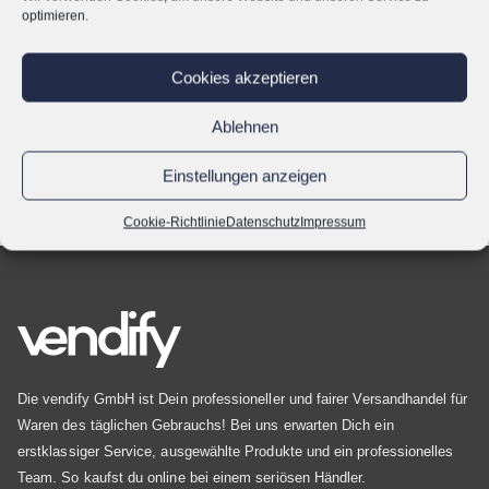
optimieren.
Ursprünglicher
Aktueller
16,96
€
19,99
€
Preis
Preis
inkl. 19 % MwSt.
war:
ist:
Cookies akzeptieren
Bambus Frühstücksbrettchen - 3er-Set Schneidebrett 28x20 cm
Bambus Frühstücksbrettchen - 3er-Set Schneidebrett 28x20 cm
19,99 €
16,96 €.
Ursprünglicher
Aktueller
22,50
€
Ablehnen
24,99
€
Preis
Preis
inkl. 19 % MwSt.
Einstellungen anzeigen
war:
ist:
24,99 €
22,50 €.
Cookie-Richtlinie
Datenschutz
Impressum
Die vendify GmbH ist Dein professioneller und fairer Versandhandel für
Waren des täglichen Gebrauchs! Bei uns erwarten Dich ein
erstklassiger Service, ausgewählte Produkte und ein professionelles
Team. So kaufst du online bei einem seriösen Händler.