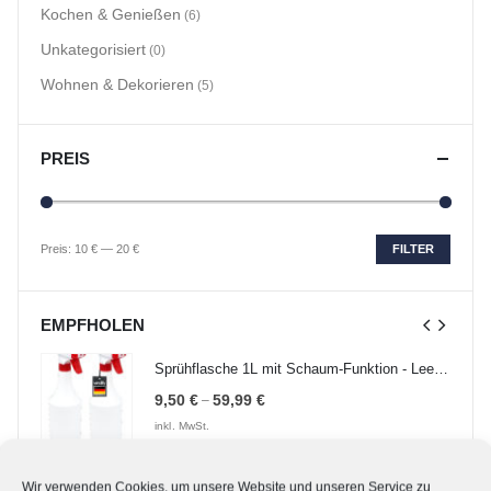
Kochen & Genießen
(6)
Unkategorisiert
(0)
Wohnen & Dekorieren
(5)
PREIS
Preis:
10 €
—
20 €
FILTER
Min.
Max.
Preis
Preis
EMPFHOLEN
Sprühflasche 1L mit Schaum-Funktion - Leer & Nachfüllbar - 1 Liter / 1000 ml
Sprühflasche 1L mit Schaum-Funktion - Leer & Nachfüllbar - 1 Liter / 1000 ml
9,50
€
59,99
€
–
inkl. MwSt.
3er Set Hundebürste / Striegel / Kamm
Wir verwenden Cookies, um unsere Website und unseren Service zu